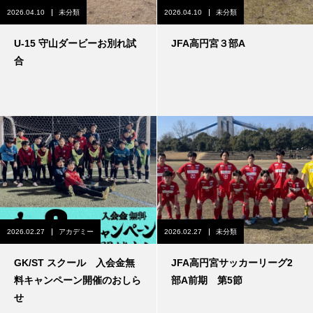
2026.04.10
未分類
2026.04.10
未分類
U-15 守山ダービーお別れ試
JFA高円宮３部A
合
2026.02.27
アカデミー
2026.02.27
未分類
GK/ST スクール 入会金無
JFA高円宮サッカーリーグ2
料キャンペーン開催のおしら
部A前期 第5節
せ