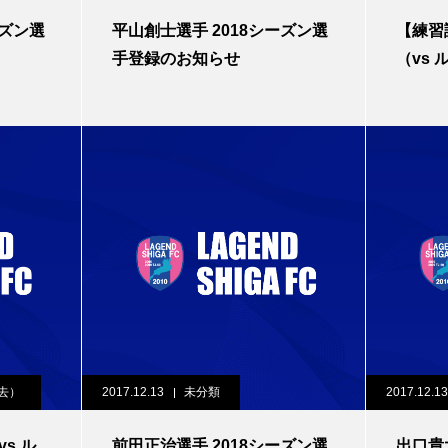
ーズン選
平山創士選手 2018シーズン選
【練習
手登録のお知らせ
（vs
去）
2017.12.13
未分類
2017.12.13
vs ル
前田正治選手 2018シーズン選
出口貴