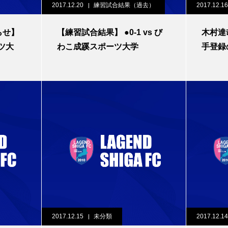
2017.12.20
練習試合結果（過去）
2017.12.16
らせ】
【練習試合結果】 ●0-1 vs び
木村達
ツ大
わこ成蹊スポーツ大学
手登録
2017.12.15
未分類
2017.12.14