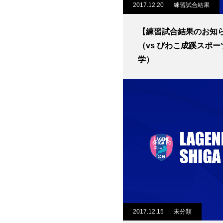
2017.12.20
練習試合結果
【練習試合結果のお知
（vs びわこ成蹊スポー
学）
2017.12.15
未分類