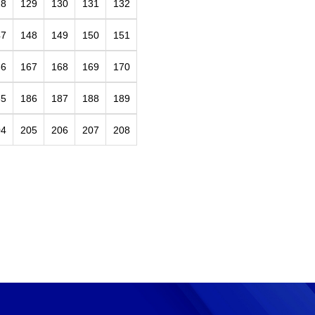
28
129
130
131
132
47
148
149
150
151
66
167
168
169
170
85
186
187
188
189
04
205
206
207
208