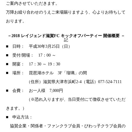
ご案内させていただきます。
万障お繰り合わせのうえご来場賜りますよう、心よりお待ちして
おります。
－2018 レイジェンド滋賀FC キックオフパーティー 開催概要 －
記
■ 日時： 平成30年3月25日（日）
■ 受付/開場： 17：00 ～
■ 開宴： 17：30 ～ 19：30
■ 場所： 琵琶湖ホテル 3F「瑠璃」の間
（住所）滋賀県大津市浜町2-4（電話）077-524-7111
■ 会費： お一人様 7,000円
（※恐れ入りますが、当日受付にて徴収させていただ
きます。）
■ 申込方法：
協賛企業・関係者・ファンクラブ会員・びわっ子クラブ会員の