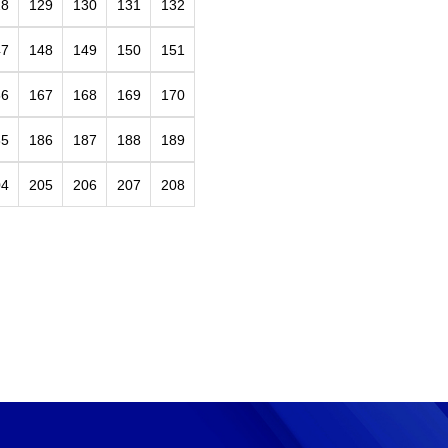
28
129
130
131
132
47
148
149
150
151
66
167
168
169
170
85
186
187
188
189
04
205
206
207
208