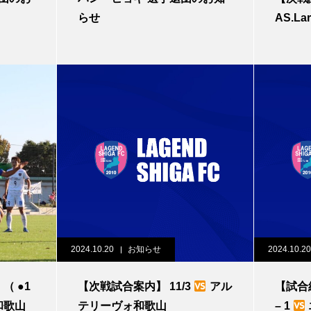
らせ
AS.La
2024.10.20
お知らせ
2024.10.20
●1
【次戦試合案内】 11/3
アル
【試合結
和歌山
テリーヴォ和歌山
– 1