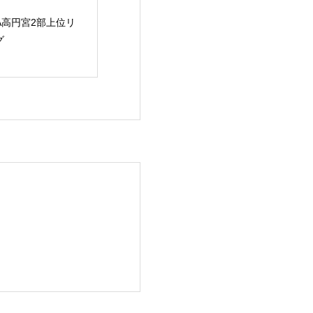
OPA AFG U-14
JFA高円宮2部上位リ
JFA高円宮３部
ーグ
ーグ