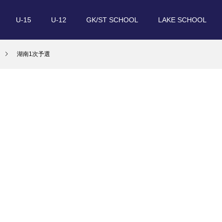
U-15
U-12
GK/ST SCHOOL
LAKE SCHOOL
湖南1次予選