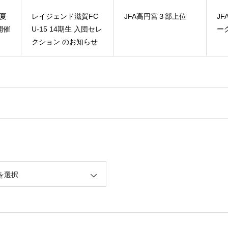
FC
JFA高円宮３部上位
JFA高円宮2部上位リ
C
ーグ
らせ
を選択