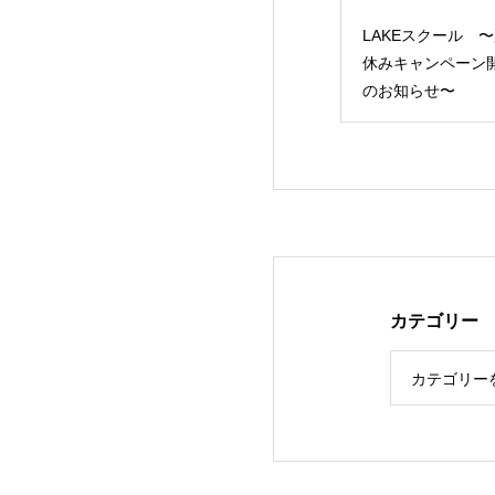
13リーグ レイジ
LAKEスクール 〜夏
レイジェンド滋賀
ドG第4節
休みキャンペーン開催
U-15 14期生 入団セレ
のお知らせ〜
クション のお知
カテゴリー
カテゴリー