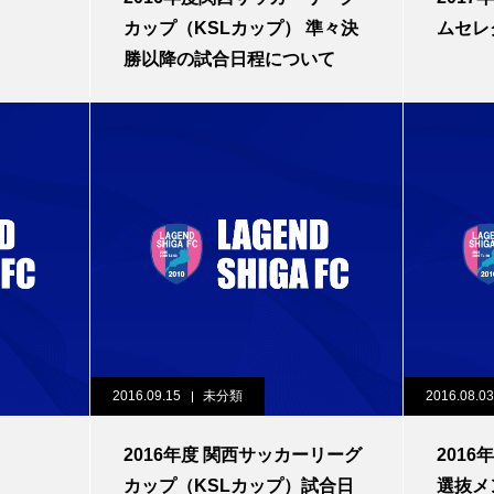
カップ（KSLカップ） 準々決
ムセレ
勝以降の試合日程について
2016.09.15
未分類
2016.08.03
2016年度 関西サッカーリーグ
201
カップ（KSLカップ）試合日
選抜メ