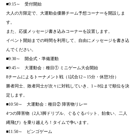
■9:15～ 受付開始
大人の方限定で、大運動会優勝チーム予想コーナーを開設しま
す。
また、応援メッセージ書き込みコーナーを設置します。
イベント開始までの時間を利用して、自由にメッセージを書き込
んでください。
■9:30～ 開会式・準備運動
■9:45～ 大運動会：種目① ミニゲーム大会開始
8チームによるトーナメント戦（1試合12～15分・休憩3分）
勝者同士、敗者同士が次々に対戦していき、1～8位まで順位を決
定します。
■10:50～ 大運動会：種目② 障害物リレー
4つの障害物（2人3脚ドリブル、ぐるぐるバット、飴食い、二人
縄飛び）を乗り越えろ！タイムで争います。
■11:50～ ビンゴゲーム