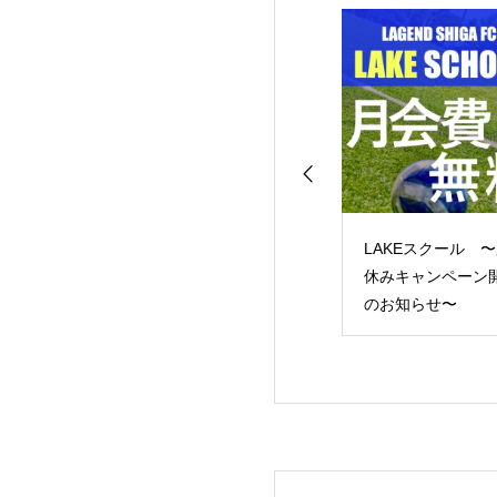
-13リーグ レイジ
LAKEスクール 〜夏
レイジェンド滋
ンドG第4節
休みキャンペーン開催
U-15 14期生 入団セレ
のお知らせ〜
クション のお