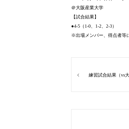
＠大阪産業大学
【試合結果】
●4-5（1-0、1-2、2-3）
※出場メンバー、得点者等
練習試合結果（vs