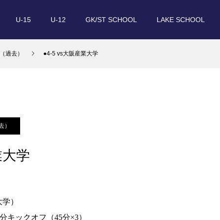
U-15
U-12
GK/ST SCHOOL
LAKE SCHOOL
（過去）
●4-5 vs大阪産業大学
去）
産業大学
大学）
00分キックオフ（45分×3）