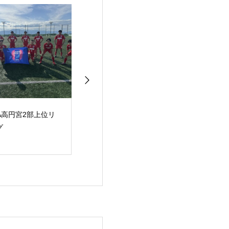
COPA AFG U-14
JFA高円宮2部上位リ
JFA高円宮
ーグ
ーグ