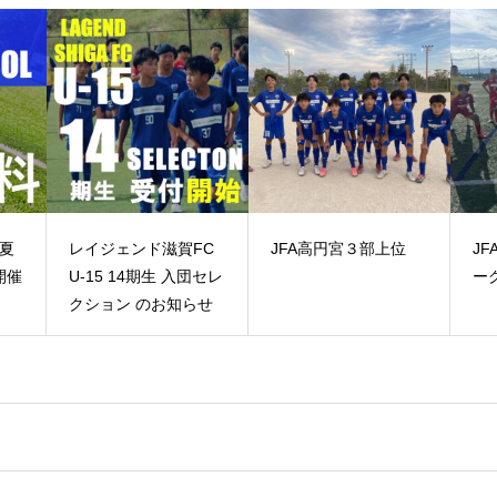
賀FC
JFA高円宮３部上位
JFA高円宮2部上位リ
ーグ
知らせ