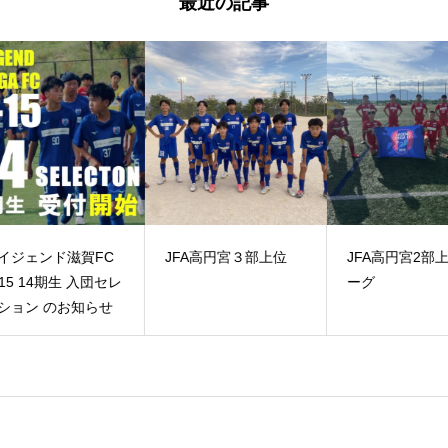
最近の記事
C
JFA高円宮３部上位
JFA高円宮2部上位リ
CO
ーグ
せ