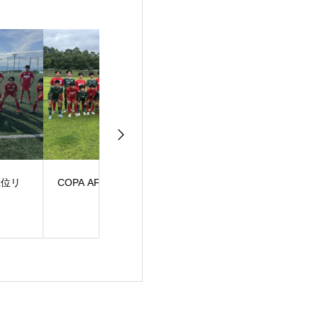
PA AFG U-14
JFA高円宮2部上位リ
JFA高円宮３部
ーグ
ーグ