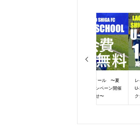
3リーグ レイジ
LAKEスクール 〜夏
レイジェンド滋賀F
ドG第4節
休みキャンペーン開催
U-15 14期生 入団セレ
のお知らせ〜
クション のお知ら