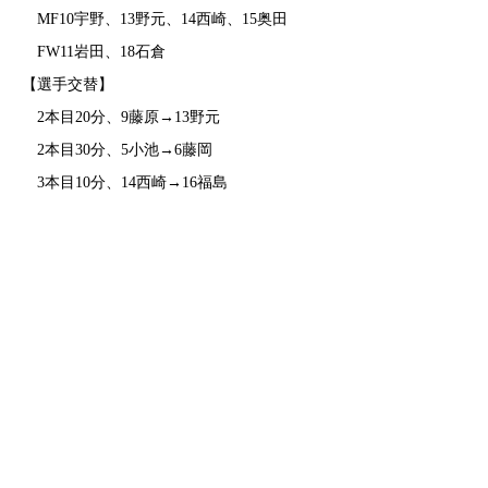
MF10宇野、13野元、14西崎、15奥田
FW11岩田、18石倉
【選手交替】
2本目20分、9藤原→13野元
2本目30分、5小池→6藤岡
3本目10分、14西崎→16福島