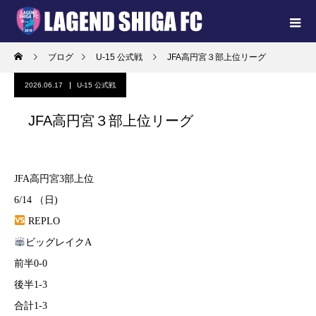
ブログ
U-15 公式戦
JFA高円宮３部上位リーグ
2026.06.17
U-15 公式戦
JFA高円宮３部上位リーグ
JFA高円宮3部上位
6/14 （日)
REPLO
ビッグレイクA
前半0-0
後半1-3
合計1-3