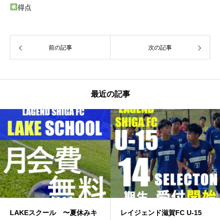
得点
前の記事
次の記事
最近の記事
AKEスクール 〜夏休みキ
レイジェンド滋賀FC U-15
J