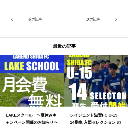
前の記事
次の記事
最近の記事
クール 〜夏休みキ
レイジェンド滋賀FC U-15
JFA高円
ン開催のお知らせ〜
14期生 入団セレクション の