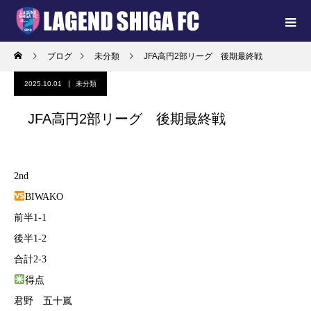
ブログ
未分類
JFA高円2部リーグ 後期最終戦
2025.10.01
未分類
JFA高円2部リーグ 後期最終戦
2nd
BIWAKO
前半1-1
後半1-2
合計2-3
得点
君野 五十嵐