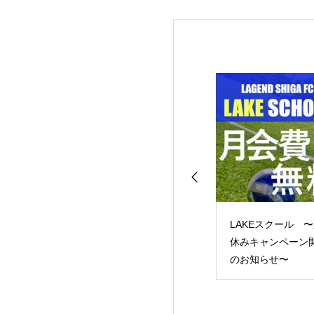
-13リーグ レイジ
LAKEスクール 〜夏
レイジェンド滋
ンドG第4節
休みキャンペーン開催
U-15 14期生 入団セレ
のお知らせ〜
クション のお