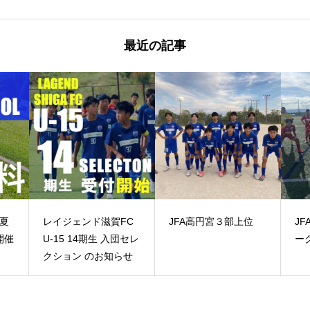
最近の記事
賀FC
JFA高円宮３部上位
JFA高円宮2部上位リ
ーグ
知らせ