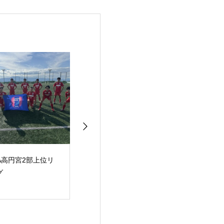
COPA AFG U-14
JFA高円宮2部上位リ
JFA高円宮３
ーグ
ーグ