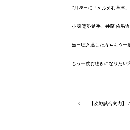
7月28日に「えふえむ草津
小國 憲弥選手、井藤 侑馬
当日聴き逃した方やもう一
もう一度お聴きになりたい