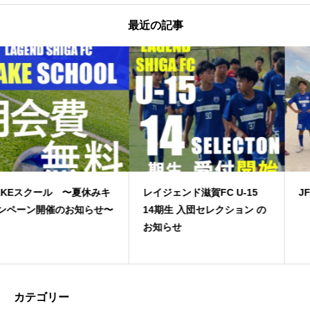
最近の記事
みキ
レイジェンド滋賀FC U-15
JFA高円宮３部上位
せ〜
14期生 入団セレクション の
お知らせ
カテゴリー