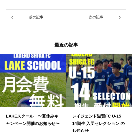
前の記事
次の記事
最近の記事
ル 〜夏休みキ
レイジェンド滋賀FC U-15
JFA高円宮３
のお知らせ〜
14期生 入団セレクション の
お知らせ