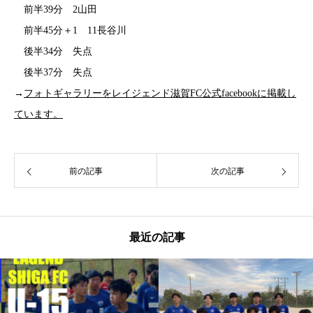
前半39分 2山田
前半45分＋1 11長谷川
後半34分 失点
後半37分 失点
→
フォトギャラリーをレイジェンド滋賀FC公式facebookに掲載し
ています。
前の記事
次の記事
最近の記事