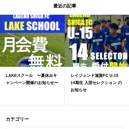
最近の記事
ル 〜夏休みキ
レイジェンド滋賀FC U-15
JFA高円宮３
のお知らせ〜
14期生 入団セレクション の
お知らせ
カテゴリー