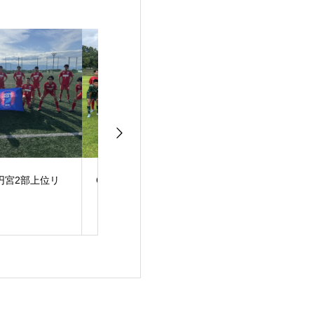
PA AFG U-14
JFA高円宮2部上位リ
JFA高円宮３部
ーグ
ーグ