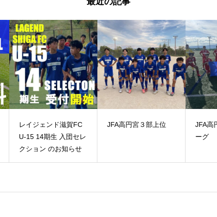
最近の記事
FC
JFA高円宮３部上位
JFA高円宮2部上位リ
CO
ーグ
らせ