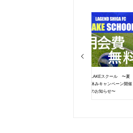
13リーグ レイジ
LAKEスクール 〜夏
レイジェンド滋賀
ドG第4節
休みキャンペーン開催
U-15 14期生 入団セレ
のお知らせ〜
クション のお知