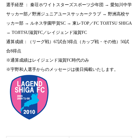
選手経歴 ： 秦荘ホワイトスターズスポーツ少年団 → 愛知川中学
サッカー部／野洲ジュニアユースサッカークラブ → 野洲高校サ
ッカー部 → ルネス学園甲賀SC → 東レTOP／FC TOJITSU SHIGA
→ TOJITSU滋賀FC／レイジェンド滋賀FC
通算成績：（リーグ戦）67試合3得点（カップ戦・その他）50試
合8得点
※通算成績はレイジェンド滋賀FC時代のみ
※宇野和人選手からのメッセージは後日掲載いたします。