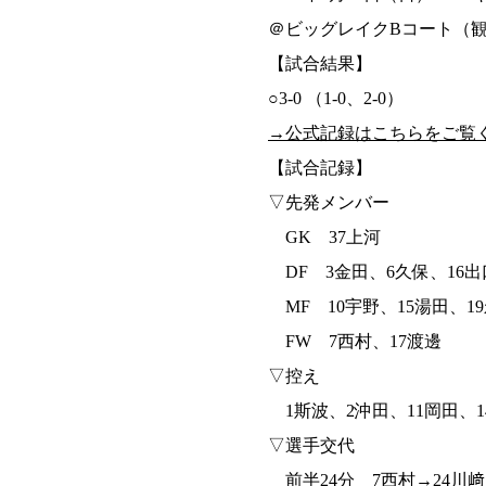
＠ビッグレイクBコート（観
【試合結果】
○3-0 （1-0、2-0）
→公式記録はこちらをご覧
【試合記録】
▽先発メンバー
GK 37上河
DF 3金田、6久保、16出
MF 10宇野、15湯田、1
FW 7西村、17渡邊
▽控え
1斯波、2沖田、11岡田、1
▽選手交代
前半24分 7西村→24川﨑