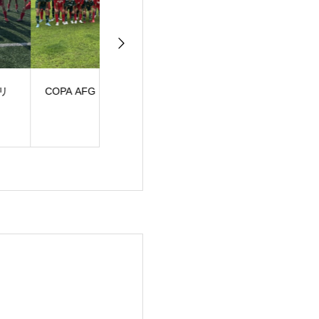
PA AFG U-14
JFA高円宮2部上位リ
JFA高円宮３部
ーグ
ーグ