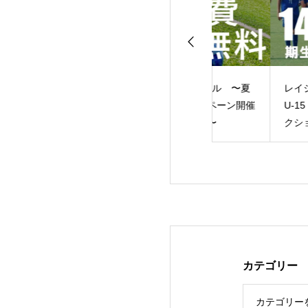
3リーグ レイジ
LAKEスクール 〜夏
レイジェンド滋賀F
ドG第4節
休みキャンペーン開催
U-15 14期生 入団セレ
のお知らせ〜
クション のお知ら
カテゴリー
カテゴリー