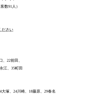
客数91人）
ください
口、22前田、
9永江、35町田
4大塚、24川崎、18藤原、29春名