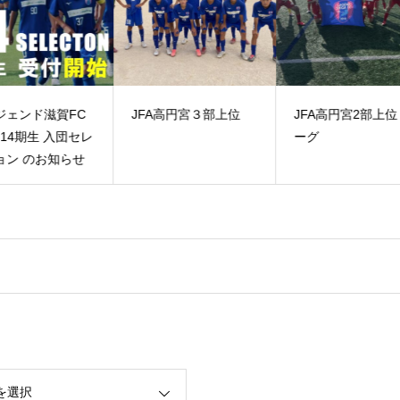
C
JFA高円宮３部上位
JFA高円宮2部上位リ
CO
ーグ
せ
を選択