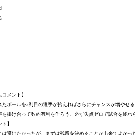
田
名
ムコメント】
れたボールを2列目の選手が拾えればさらにチャンスが増やせ
声を掛け合って数的有利を作ろう。必ず失点ゼロで試合を終わ
ント】
とは避けたかったが、まずは残留を決めることが出来てよかっ