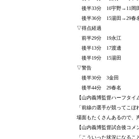
後半33分 10宇野→11岡
後半36分 15湯田→29春
▽得点経過
前半29分 19永江
後半13分 17渡邊
後半19分 15湯田
▽警告
後半30分 3金田
後半44分 29春名
【山内義博監督ハーフタイ
「前線の選手が競ってこぼ
場面もたくさんあるので、
【山内義博監督試合後コメ
「こういった状況になるこ