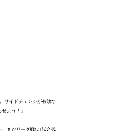
る。サイドチェンジが有効な
らせよう！」
た。まだリーグ戦は1試合残