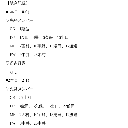
【試合記録】
■1本目（0-0）
▽先発メンバー
GK 1斯波
DF 3金田、4星、6久保、16出口
MF 7西村、10宇野、15湯田、17渡邊
FW 9中井、25木村
▽得点経過
なし
■2本目（2-1）
▽先発メンバー
GK 37上河
DF 3金田、6久保、16出口、22前田
MF 7西村、10宇野、15湯田、17渡邊
FW 9中井、25中井