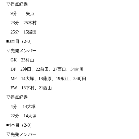
▽得点経過
9分 失点
23分 25木村
25分 15湯田
■3本目（2-0）
▽先発メンバー
GK 23村山
DF 2沖田、22前田、27西口、34古川
MF 14大塚、18藤原、19永江、35町田
FW 13下村、21西山
▽得点経過
4分 14大塚
22分 14大塚
■4本目（2-0）
▽先発メンバー