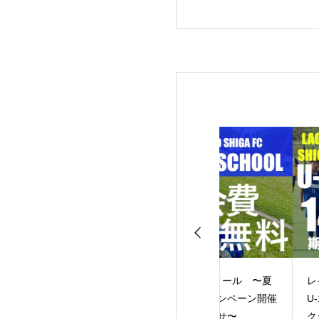
3リーグ レイジ
LAKEスクール 〜夏
レイジェンド滋賀F
ドG第4節
休みキャンペーン開催
U-15 14期生 入団セレ
のお知らせ〜
クション のお知ら