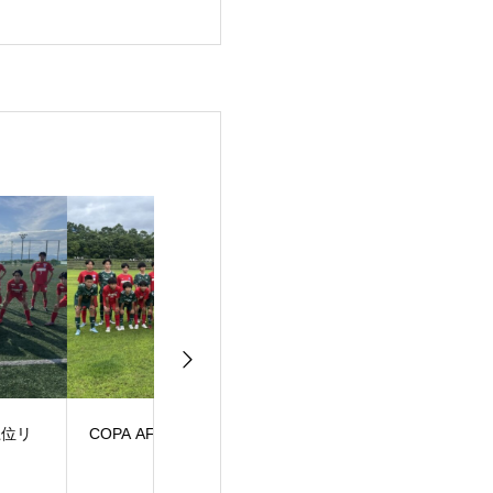
PA AFG U-14
JFA高円宮2部上位リ
JFA高円宮３部
ーグ
ーグ