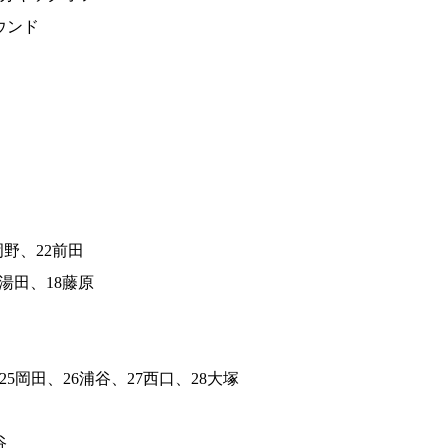
ウンド
岡野、22前田
5湯田、18藤原
5岡田、26浦谷、27西口、28大塚
谷