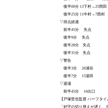
後半00分 13下村→25岡田
後半25分 11中村→7西村
▽得点経過
前半45分 失点
後半9分 失点
後半28分 失点
後半31分 失点
▽警告
後半3分 26浦谷
後半7分 15湯田
▽退場
前半45分 16出口
【戸塚哲也監督 ハーフタイ
「好守の切り替えが遅く、