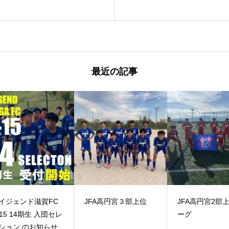
最近の記事
C
JFA高円宮３部上位
JFA高円宮2部上位リ
CO
ーグ
せ