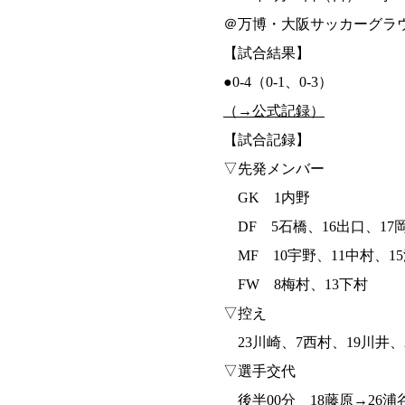
＠万博・大阪サッカーグラ
【試合結果】
●0-4（0-1、0-3）
（→公式記録）
【試合記録】
▽先発メンバー
GK 1内野
DF 5石橋、16出口、17
MF 10宇野、11中村、1
FW 8梅村、13下村
▽控え
23川崎、7西村、19川井、2
▽選手交代
後半00分 18藤原→26浦