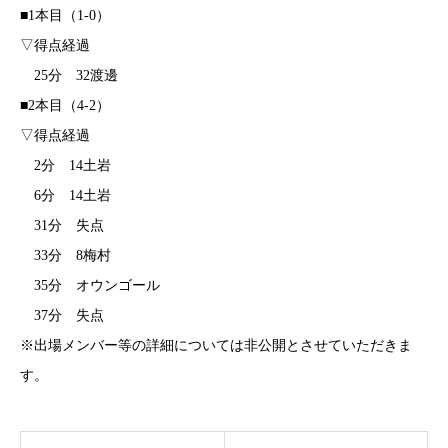
■1本目（1-0）
▽得点経過
25分 32渡邊
■2本目（4-2）
▽得点経過
2分 14土岩
6分 14土岩
31分 失点
33分 8梅村
35分 オウンゴール
37分 失点
※出場メンバー等の詳細については非公開とさせていただきま
す。