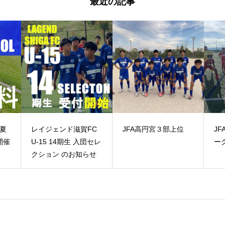
最近の記事
FC
JFA高円宮３部上位
JFA高円宮2部上位リ
C
ーグ
らせ