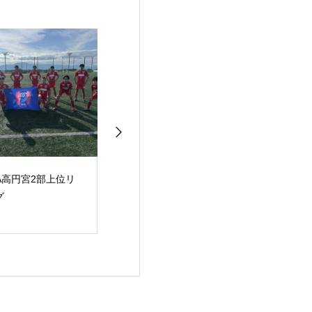
OPA AFG U-14
JFA高円宮2部上位リ
JFA高円宮３
ーグ
ーグ