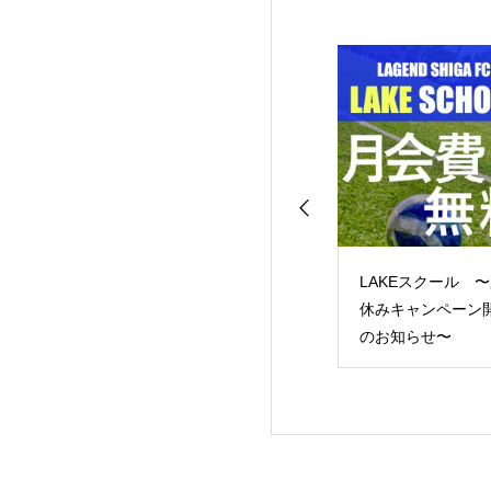
13リーグ レイジ
LAKEスクール 〜夏
レイジェンド滋賀
ンドG第4節
休みキャンペーン開催
U-15 14期生 入団セレ
のお知らせ〜
クション のお知