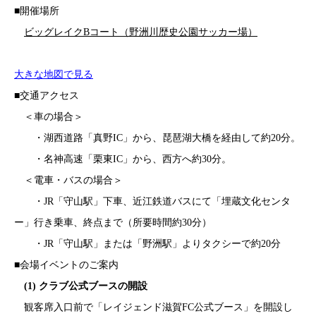
■開催場所
ビッグレイクBコート（野洲川歴史公園サッカー場）
大きな地図で見る
■交通アクセス
＜車の場合＞
・湖西道路「真野IC」から、琵琶湖大橋を経由して約20分。
・名神高速「栗東IC」から、西方へ約30分。
＜電車・バスの場合＞
・JR「守山駅」下車、近江鉄道バスにて「埋蔵文化センタ
ー」行き乗車、終点まで（所要時間約30分）
・JR「守山駅」または「野洲駅」よりタクシーで約20分
■会場イベントのご案内
(1) クラブ公式ブースの開設
観客席入口前で「レイジェンド滋賀FC公式ブース」を開設し