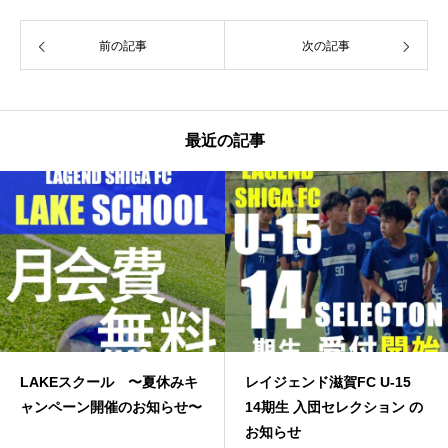
前の記事
次の記事
最近の記事
ール 〜夏休みキ
レイジェンド滋賀FC U-15
JFA高円宮
開催のお知らせ〜
14期生 入団セレクション の
お知らせ