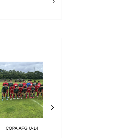
PA AFG U-14
JFA高円宮2部上位リ
JFA高円宮３部
ーグ
ーグ