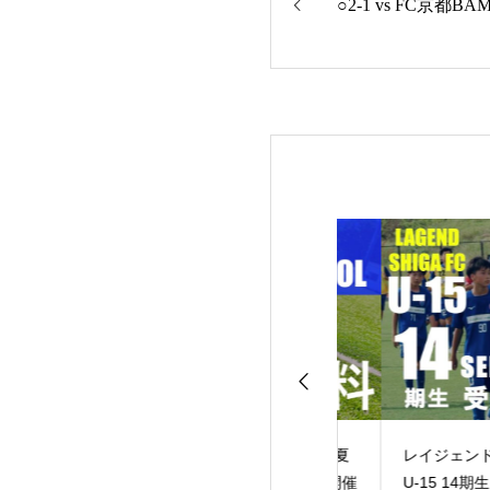
○2-1 vs FC京都BAM
3リーグ レイジ
LAKEスクール 〜夏
レイジェンド滋賀F
ドG第4節
休みキャンペーン開催
U-15 14期生 入団セレ