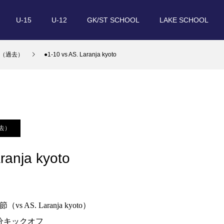
U-15
U-12
GK/ST SCHOOL
LAKE SCHOOL
（過去）
●1-10 vs AS. Laranja kyoto
去）
ranja kyoto
 AS. Laranja kyoto）
5分キックオフ