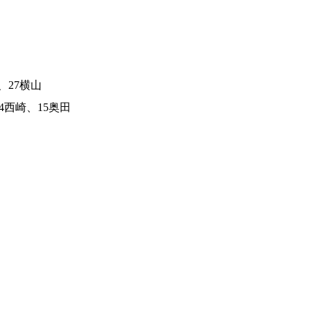
、27横山
4西崎、15奥田