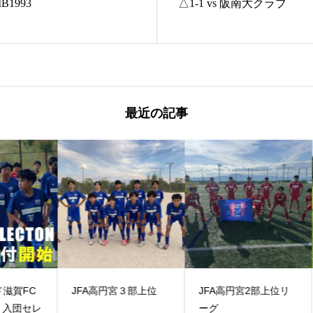
B1993
△1-1 vs 阪南大クラブ
最近の記事
C
JFA高円宮３部上位
JFA高円宮2部上位リ
CO
ーグ